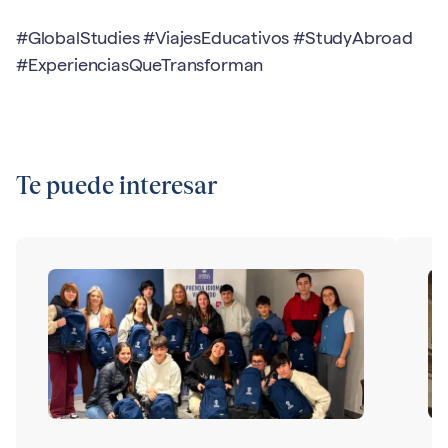
#GlobalStudies #ViajesEducativos #StudyAbroad
#ExperienciasQueTransforman
Te puede interesar