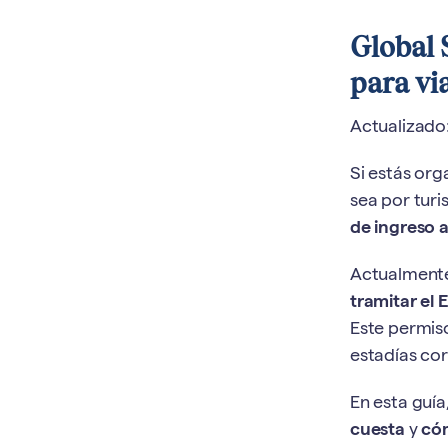
Global 
para vi
Actualizado
Si estás or
sea por turi
de ingreso 
Actualmente
tramitar el 
Este permiso
estadías cort
En esta guía
cuesta
y
cóm