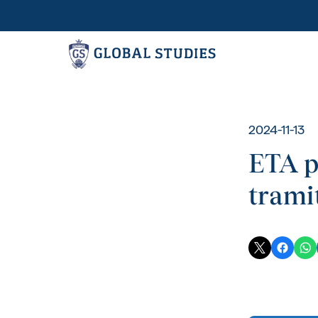
Pr
2024-11-13
ETA p
trami