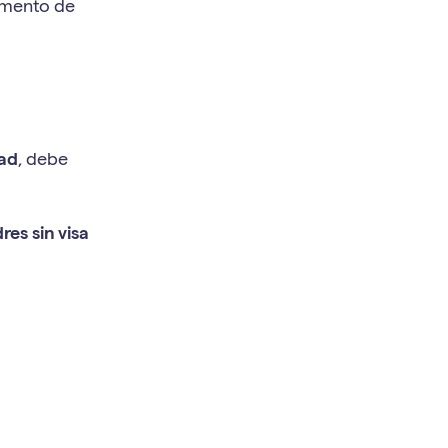
mento de
dad
, debe
res sin visa