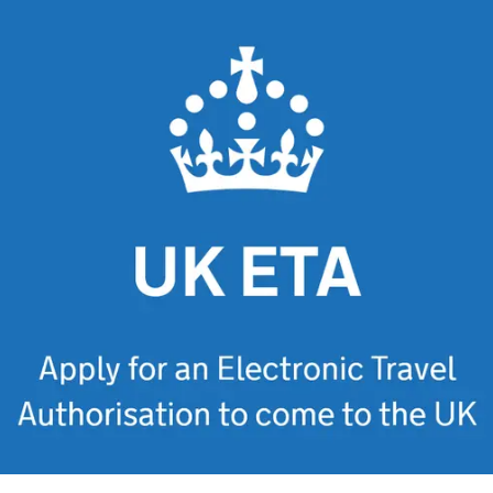
English + Rugby con Munster en Irlanda
UK Boarding Schools – Short Immersion Progra
Italia para Colegios
Alemania para Colegios