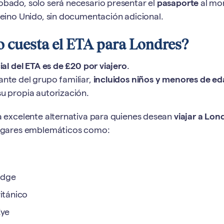
obado, solo será necesario presentar el
pasaporte
al mo
Reino Unido, sin documentación adicional.
 cuesta el ETA para Londres?
ial del ETA es de £20 por viajero
.
nte del grupo familiar,
incluidos niños y menores de e
u propia autorización.
a excelente alternativa para quienes desean
viajar a Lond
lugares emblemáticos como:
idge
itánico
Eye