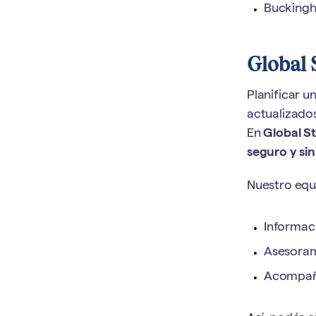
Bucking
Global S
Planificar u
actualizado
En
Global S
seguro y sin
Nuestro equ
Informac
Asesora
Acompañ