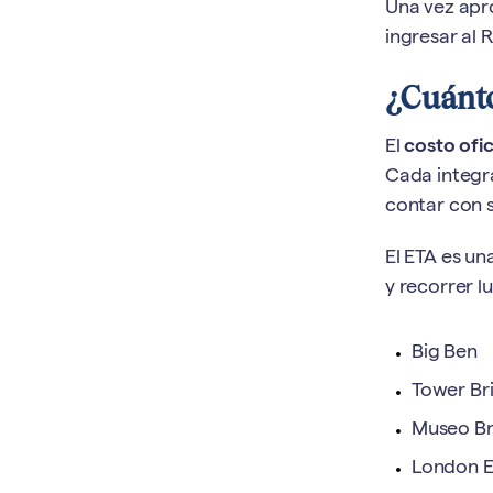
Una vez apr
ingresar al 
¿Cuánto
El
costo ofic
Cada integra
contar con s
El ETA es un
y recorrer 
Big Ben
Tower Br
Museo Br
London 