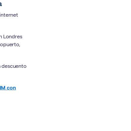
a
internet
en Londres
ropuerto,
n descuento
SIM con