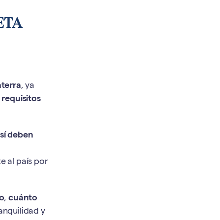
 ETA
aterra
, ya
s
requisitos
sí deben
e al país por
do
,
cuánto
anquilidad y