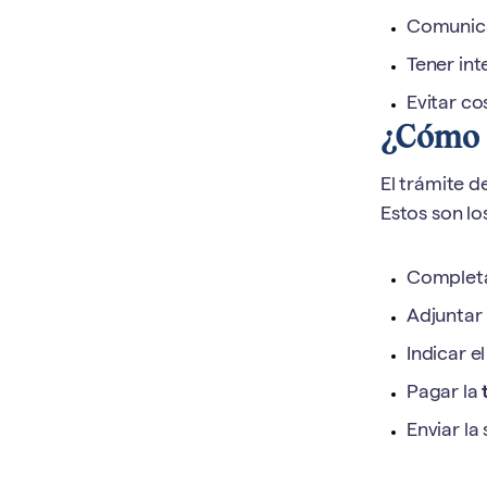
Comunica
Tener int
Evitar co
¿Cómo s
El trámite d
Estos son lo
Completa
Adjuntar
Indicar e
Pagar la
Enviar la 