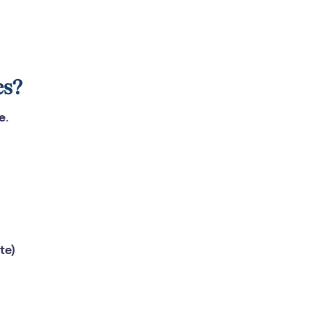
es?
ne
.
te)