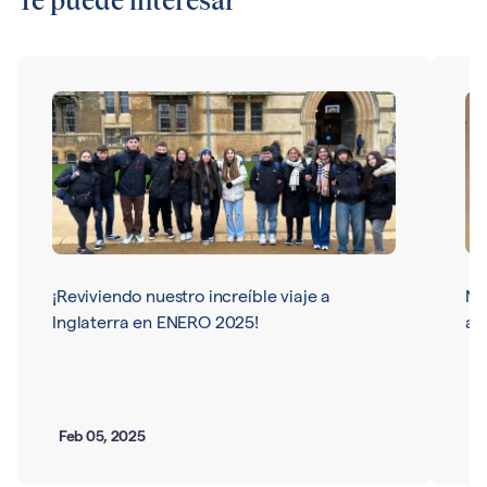
Te puede interesar
¡Reviviendo nuestro increíble viaje a
Nu
Inglaterra en ENERO 2025!
ar
Feb 05, 2025
Ma